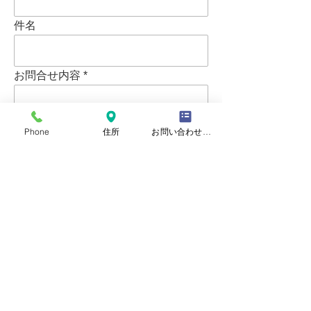
件名
お問合せ内容
Phone
住所
お問い合わせフォーム
送信
【事業所番号】​​1362090787
【ステーションコード】​​7394984
【受付時間】​​平日 9：00～18：00
【定休日】土、日曜日、祝日、年末年始（12月30日～1月3日）